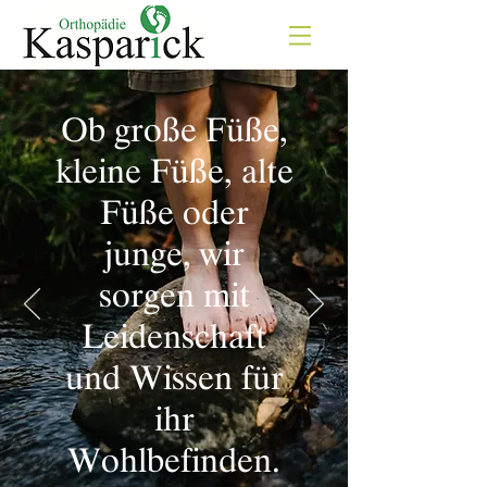
Ob große Füße,
kleine Füße, alte
Füße oder
junge, wir
sorgen mit
Leidenschaft
und Wissen für
ihr
Wohlbefinden.