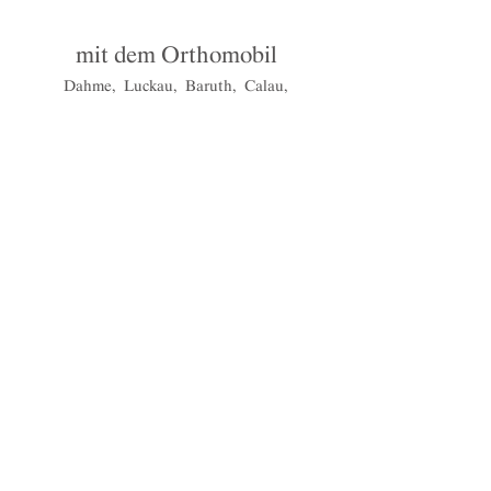
mit dem Orthomobil
Dahme, Luckau, Baruth, Calau,
Vetschau, Halbe
Mehr zum Orthomobil
Lübben
Gubener Str. 18 | 15907 Lübben
|03546 180937
Filiale in Lübben